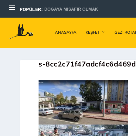
DOĞAYA MİSAFİR OLMAK
POPÜLER:
ANASAYFA
KEŞFET
GEZI ROTA
s-8cc2c71f47adcf4c6d469