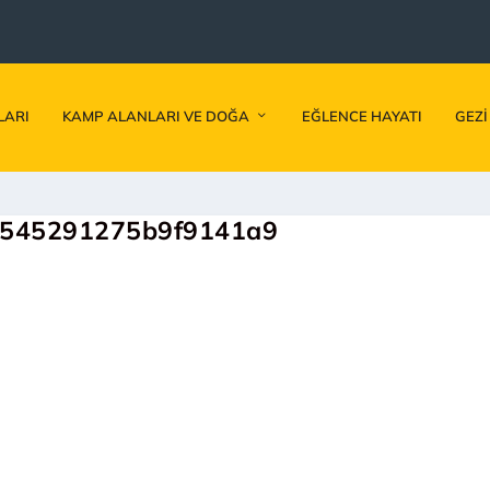
LARI
KAMP ALANLARI VE DOĞA
EĞLENCE HAYATI
GEZI
d545291275b9f9141a9