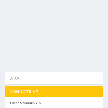
Ayağımın Tozuyla Akyaka
by
birazseyyah
|
Oca 18, 2020
|
Gezi Notları
,
Ula
|
0
Sırt çantanızı hazırlayın. Ayağımın Tozuyla
Ayağımın Tozuyla Akyaka
Akyaka ‘ya gidiyoruz. Sakartepe’nin eteklerinde
yer alan eski adı İdyma olan Akyaka, ismini tarih
boyunca…
DEVAMI...
SON YAZILAR
Ofest Marmaris 2026