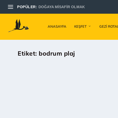
POPÜLER:
DOĞAYA MİSAFİR OLMAK
ANASAYFA
KEŞFET
GEZI ROTA
Etiket:
bodrum plaj