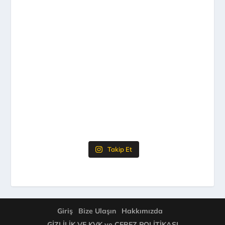
Takip Et
Giriş
Bize Ulaşın
Hakkımızda
GİZLİLİK VE KVK ve ÇEREZ POLİTİKASI