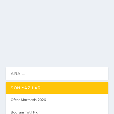
Eskifest Eskişehir 2020
by
travelmugla
|
Ara 13, 2019
|
(Parantez)
,
Festivaller
|
0
Milyonfest Eskişehir 24-25-26-27 Eylül 2020
tarihlerinde yine muhteşem kadrosuyla
Eskişehir’de yapılacak.
DEVAMI...
SON YAZILAR
Ofest Marmaris 2026
Bodrum Tatil Planı