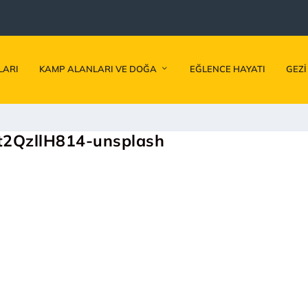
LARI
KAMP ALANLARI VE DOĞA
EĞLENCE HAYATI
GEZI
t2QzllH814-unsplash