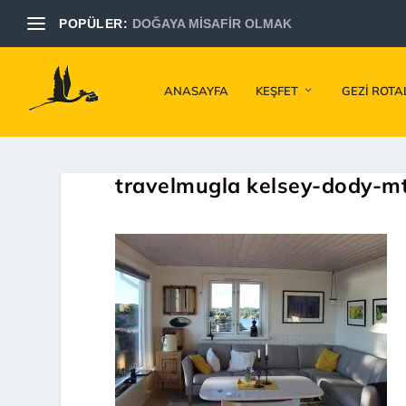
POPÜLER:
DOĞAYA MİSAFİR OLMAK
ANASAYFA
KEŞFET
GEZI ROTA
travelmugla kelsey-dody-m