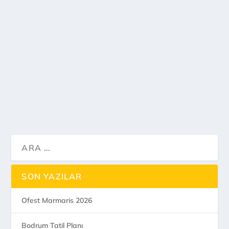
Eskifest Eskişehir 2020
by
travelmugla
|
Ara 13, 2019
|
(Parantez)
,
Festivaller
|
0
Milyonfest Eskişehir 24-25-26-27 Eylül 2020
tarihlerinde yine muhteşem kadrosuyla
Eskişehir’de yapılacak.
DEVAMI...
SON YAZILAR
Ofest Marmaris 2026
Bodrum Tatil Planı