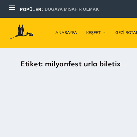
DOĞAYA MİSAFİR OLMAK
POPÜLER:
ANASAYFA
KEŞFET
GEZI ROTA
Etiket:
milyonfest urla biletix