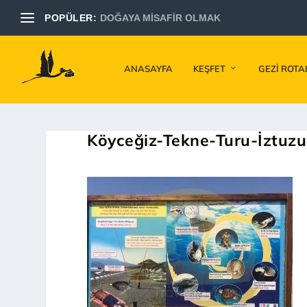
POPÜLER:
DOĞAYA MİSAFİR OLMAK
ANASAYFA
KEŞFET
GEZI ROTA
Köyceğiz-Tekne-Turu-İztuzu