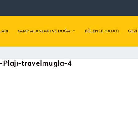
LARI
KAMP ALANLARI VE DOĞA
EĞLENCE HAYATI
GEZI
-Plajı-travelmugla-4