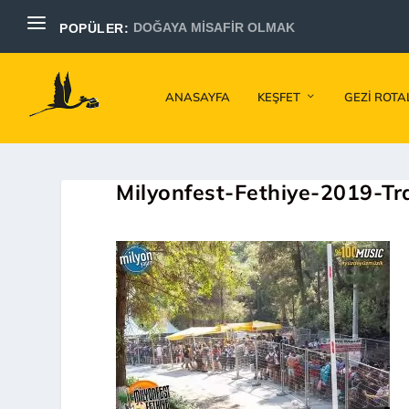
DOĞAYA MİSAFİR OLMAK
POPÜLER:
ANASAYFA
KEŞFET
GEZI ROTA
Milyonfest-Fethiye-2019-Tr