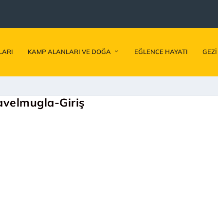
LARI
KAMP ALANLARI VE DOĞA
EĞLENCE HAYATI
GEZI
avelmugla-Giriş